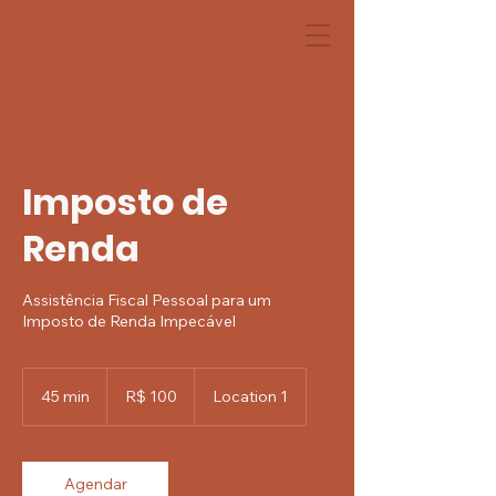
Imposto de
Renda
Assistência Fiscal Pessoal para um
Imposto de Renda Impecável
100
Reais
45 min
4
R$ 100
Location 1
brasileiros
5
m
i
n
Agendar