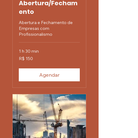
Abertura/Fecham
ento
Abertura e Fechamento de
Empresas com
Profissionalismo
1 h 30 min
150
R$ 150
Reais
brasileiros
Agendar