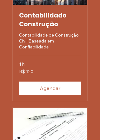
Contabilidade
Construção
Contabilidade de Construção
Civil Baseada em
Confiabilidade
1 h
120
R$ 120
Reais
brasileiros
Agendar